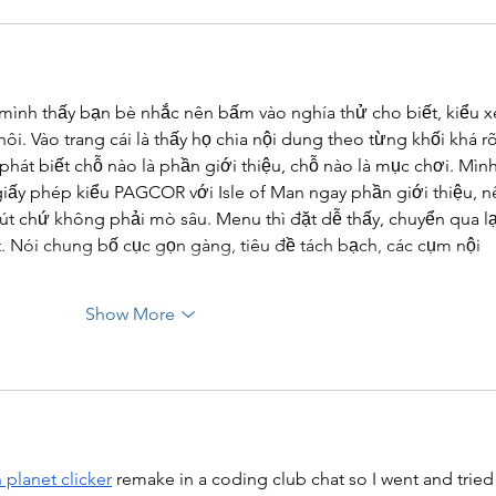
mình thấy bạn bè nhắc nên bấm vào nghía thử cho biết, kiểu 
i. Vào trang cái là thấy họ chia nội dung theo từng khối khá rõ
phát biết chỗ nào là phần giới thiệu, chỗ nào là mục chơi. Mình
giấy phép kiểu PAGCOR với Isle of Man ngay phần giới thiệu, n
t chứ không phải mò sâu. Menu thì đặt dễ thấy, chuyển qua lạ
. Nói chung bố cục gọn gàng, tiêu đề tách bạch, các cụm nội 
Show More
 planet clicker
 remake in a coding club chat so I went and tried 