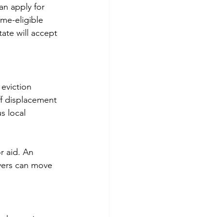
an apply for 
me-eligible 
ate will accept 
eviction 
ff displacement 
us local 
r aid. An 
yers can move 