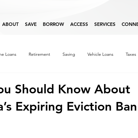
ABOUT
SAVE
BORROW
ACCESS
SERVICES
CONN
e Loans
Retirement
Saving
Vehicle Loans
Taxes
Budget
Financial Education
You Should Know About
a’s Expiring Eviction Ban