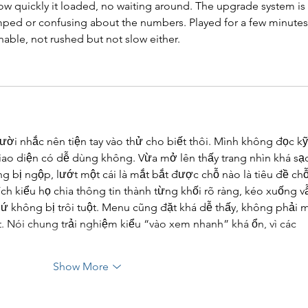
how quickly it loaded, no waiting around. The upgrade system is 
amped or confusing about the numbers. Played for a few minutes
nable, not rushed but not slow either.
ười nhắc nên tiện tay vào thử cho biết thôi. Mình không đọc kỹ
iao diện có dễ dùng không. Vừa mở lên thấy trang nhìn khá sạc
 bị ngộp, lướt một cái là mắt bắt được chỗ nào là tiêu đề chỗ
ch kiểu họ chia thông tin thành từng khối rõ ràng, kéo xuống v
ứ không bị trôi tuột. Menu cũng đặt khá dễ thấy, không phải 
 Nói chung trải nghiệm kiểu “vào xem nhanh” khá ổn, vì các 
Show More