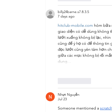
billy24barne.s7.8.3.5
7 days ago
hitclub-mobile.com
 hôm bữa 
giao diện có dễ dùng không thô
lướt xuống không bị lạc, nhìn 
cũng để ý họ có để thông tin 
đọc lướt cũng yên tâm hơn chú
giữa các mục không bị rối mắt
dung…
Like
Reply
Nhựt Nguyễn
Jul 23
Someone mentioned a 
scratch