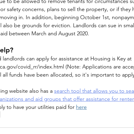
nue to be allowed to remove tenants for circumstances s
or safety concerns, plans to sell the property, or if they 
 moving in. In addition, beginning October 1st, nonpay
 also be grounds for eviction. Landlords can sue in smal
 paid between March and August 2020.
elp?
 landlords can apply for assistance at Housing is Key at 
.ca.gov/covid_rr/index.html (Note: Applications are acce
il all funds have been allocated, so it's important to appl
ing website also has a 
search tool that allows you to sear
anizations and aid groups that offer assistance for rente
y to have your utilities paid for 
here