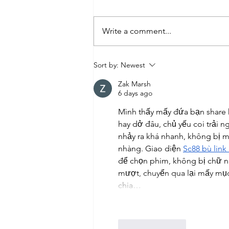
Write a comment...
How the Federal Reserve's
Sort by:
Newest
Decisions Impact You
Zak Marsh
6 days ago
Mình thấy mấy đứa bạn share 
hay dở đâu, chủ yếu coi trải 
nhảy ra khá nhanh, không bị 
nhàng. Giao diện 
Sc88 bù link
để chọn phim, không bị chữ n
mượt, chuyển qua lại mấy mục 
chia…
Like
Reply