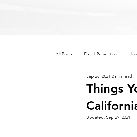
All Posts
Fraud Prevention
Hom
Sep 28, 2021
2 min read
Recipes
Lifestyle
Other
Things 
Californi
Updated:
Sep 29, 2021