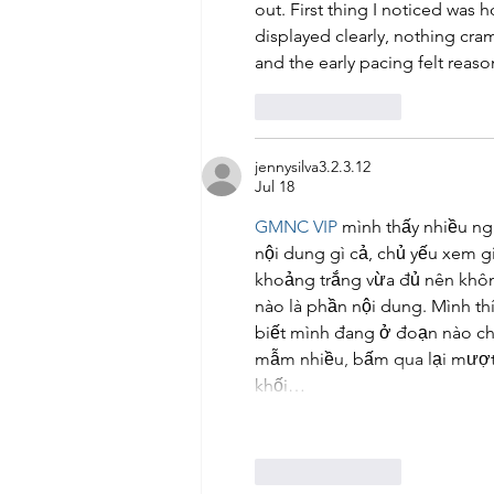
out. First thing I noticed was 
displayed clearly, nothing cr
and the early pacing felt reaso
Like
Reply
jennysilva3.2.3.12
Jul 18
GMNC VIP
 mình thấy nhiều ng
nội dung gì cả, chủ yếu xem g
khoảng trắng vừa đủ nên không
nào là phần nội dung. Mình thí
biết mình đang ở đoạn nào ch
mẫm nhiều, bấm qua lại mượt.
khối…
Like
Reply