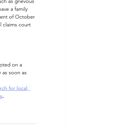
uch as grievous 
have a family 
ment of October 
l claims court 
pted on a 
y as soon as 
ch for local, 
rs
.