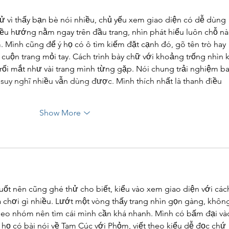
hử vì thấy bạn bè nói nhiều, chủ yếu xem giao diện có dễ dùng 
điều hướng nằm ngay trên đầu trang, nhìn phát hiểu luôn chỗ nà
. Mình cũng để ý họ có ô tìm kiếm đặt cạnh đó, gõ tên trò hay 
 cuộn trang mỏi tay. Cách trình bày chữ với khoảng trống nhìn 
rối mắt như vài trang mình từng gặp. Nói chung trải nghiệm ba
suy nghĩ nhiều vẫn dùng được. Mình thích nhất là thanh điều 
Show More
uốt nên cũng ghé thử cho biết, kiểu vào xem giao diện với các
 chơi gì nhiều. Lướt một vòng thấy trang nhìn gọn gàng, không
heo nhóm nên tìm cái mình cần khá nhanh. Mình có bấm đại và
 họ có bài nói về Tam Cúc với Phỏm, viết theo kiểu dễ đọc chứ 