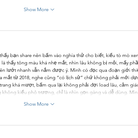
Show More
thấy bạn share nên bấm vào nghía thử cho biết, kiểu tò mò xe
i là thấy tông màu khá nhẹ mắt, nhìn lâu không bị mỏi, mấy phầ
nên lướt nhanh vẫn nắm được ý. Mình có đọc qua đoạn giới thi
ra mắt từ 2018, nghe cũng “có lịch sử” chứ không phải mới dự
trang khá mượt, bấm qua lại không phải đợi load lâu, cảm giá
ng không kiểu phô trương, chỉ là nhìn gọn gàng và dễ dùng. M
Show More