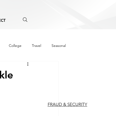
ECT
College
Travel
Seasonal
kle
FRAUD & SECURITY