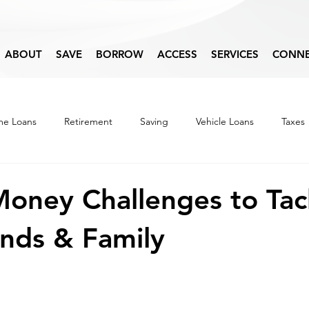
ABOUT
SAVE
BORROW
ACCESS
SERVICES
CONN
e Loans
Retirement
Saving
Vehicle Loans
Taxes
Budget
Financial Education
oney Challenges to Tac
ends & Family