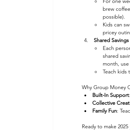
For one wee
brew coffee
possible). 
Kids can swa
pricey outi
 Shared Savings
Each person
shared savi
month, use i
Teach kids t
Why Group Money C
Built-In Support
Collective Creati
Family Fun
: Tea
Ready to make 2025 y