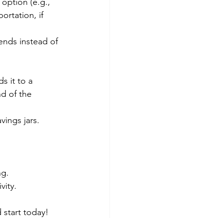
option (e.g., 
rtation, if 
iends instead of 
s it to a 
d of the 
vings jars.
ng.
vity.
 start today!