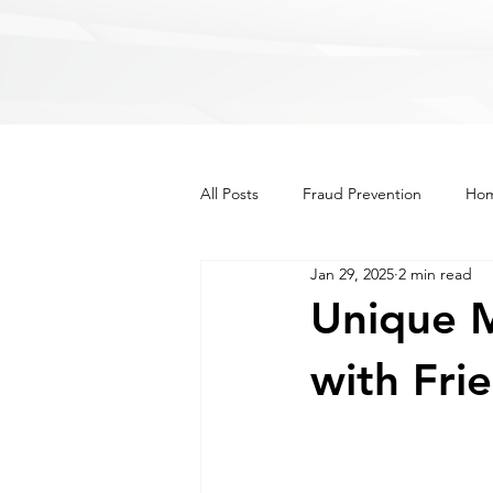
All Posts
Fraud Prevention
Hom
Jan 29, 2025
2 min read
Recipes
Lifestyle
Other
Unique M
with Fri