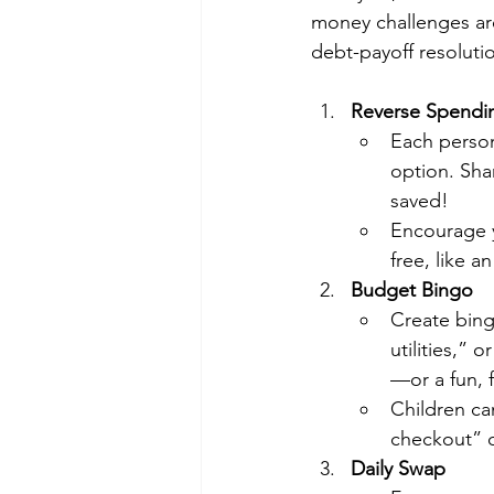
money challenges are
debt-payoff resolutio
Reverse Spendi
Each person 
option. Sha
saved!
Encourage y
free, like a
Budget Bingo
Create bing
utilities,” 
—or a fun, f
Children ca
checkout” 
Daily Swap 