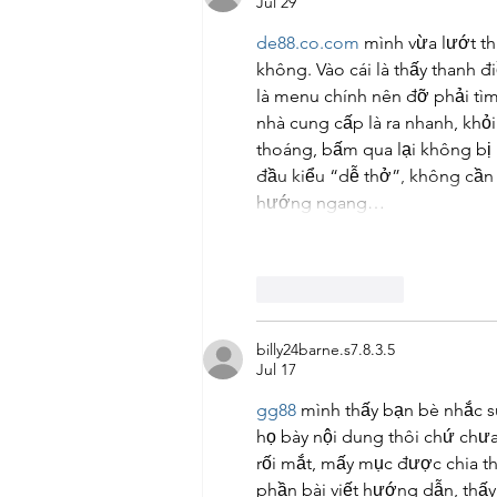
Jul 29
de88.co.com
 mình vừa lướt t
không. Vào cái là thấy thanh 
là menu chính nên đỡ phải tìm
nhà cung cấp là ra nhanh, khỏi
thoáng, bấm qua lại không bị 
đầu kiểu “dễ thở”, không cần 
hướng ngang…
Like
Reply
billy24barne.s7.8.3.5
Jul 17
gg88
 mình thấy bạn bè nhắc s
họ bày nội dung thôi chứ chưa
rối mắt, mấy mục được chia t
phần bài viết hướng dẫn, thấy