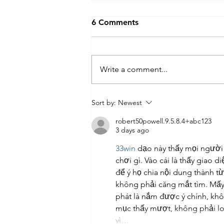
6 Comments
Write a comment...
A Simple Mid-Year Money
Sort by:
Newest
Review
robert50powell.9.5.8.4+abc123
3 days ago
33win
 dạo này thấy mọi người
chơi gì. Vào cái là thấy giao 
để ý họ chia nội dung thành từ
không phải căng mắt tìm. Mấy 
phát là nắm được ý chính, khô
mục thấy mượt, không phải loa
vì…