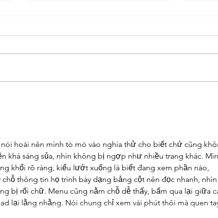
Helping Your Child Thrive
Wher
with Financial Literacy
Earl
 nói hoài nên mình tò mò vào nghía thử cho biết chứ cũng khô
diện khá sáng sủa, nhìn không bị ngợp như nhiều trang khác. Mìn
ng khối rõ ràng, kiểu lướt xuống là biết đang xem phần nào, 
chỗ thông tin họ trình bày dạng bảng cột nên đọc nhanh, nhìn
ng bị rối chữ. Menu cũng nằm chỗ dễ thấy, bấm qua lại giữa c
d lại lằng nhằng. Nói chung chỉ xem vài phút thôi mà quen ta