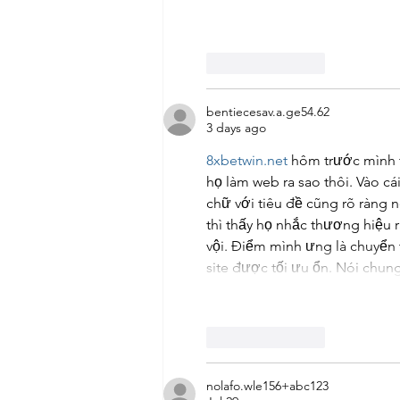
Like
Reply
bentiecesav.a.ge54.62
3 days ago
8xbetwin.net
 hôm trước mình 
họ làm web ra sao thôi. Vào cá
chữ với tiêu đề cũng rõ ràng 
thì thấy họ nhắc thương hiệu 
vội. Điểm mình ưng là chuyển 
site được tối ưu ổn. Nói chu
Like
Reply
nolafo.wle156+abc123