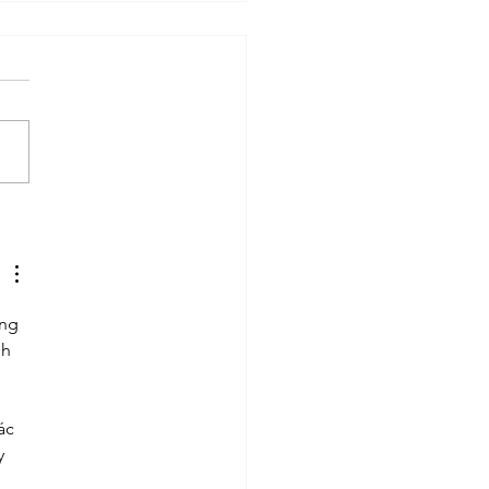
e to Invest Money
y in Your Career
ng 
h 
 
ác 
y 