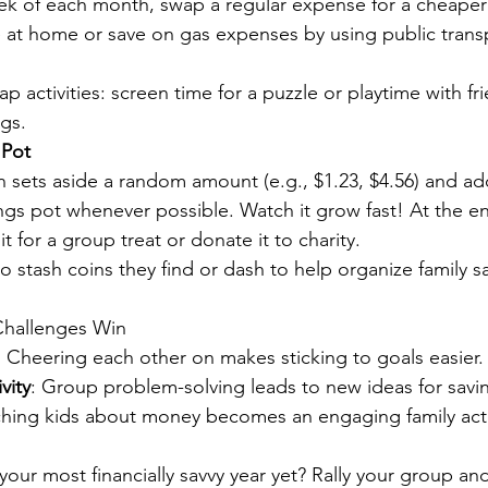
k of each month, swap a regular expense for a cheaper 
 at home or save on gas expenses by using public transpo
p activities: screen time for a puzzle or playtime with fr
ngs.
 Pot
 sets aside a random amount (e.g., $1.23, $4.56) and add
ngs pot whenever possible. Watch it grow fast! At the en
t for a group treat or donate it to charity.
o stash coins they find or dash to help organize family sa
hallenges Win
: Cheering each other on makes sticking to goals easier.
vity
: Group problem-solving leads to new ideas for savi
ching kids about money becomes an engaging family acti
our most financially savvy year yet? Rally your group and