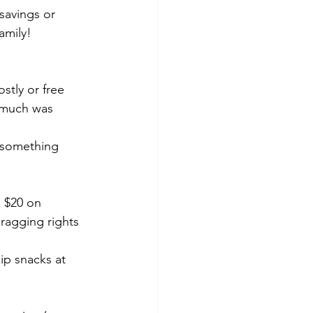
savings or 
amily!
stly or free 
 much was 
r something 
 $20 on 
 bragging rights
ip snacks at 